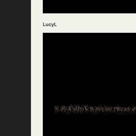
LucyL